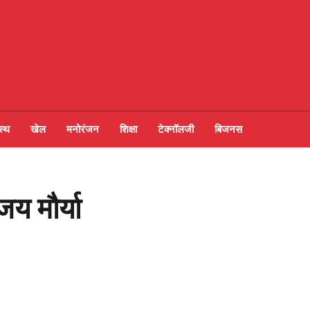
स्थ
खेल
मनोरंजन
शिक्षा
टेक्नॉलजी
बिजनस
य मौर्या