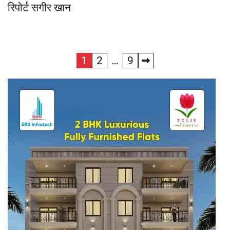
रिपोर्ट सगीर खान
1
2
…
9
Posts
pagination