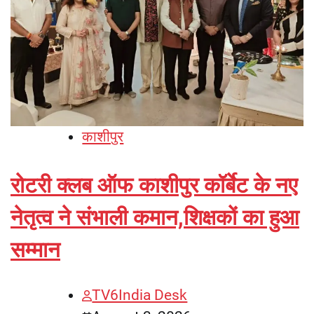
काशीपुर
रोटरी क्लब ऑफ काशीपुर कॉर्बेट के नए
नेतृत्व ने संभाली कमान,शिक्षकों का हुआ
सम्मान
TV6India Desk