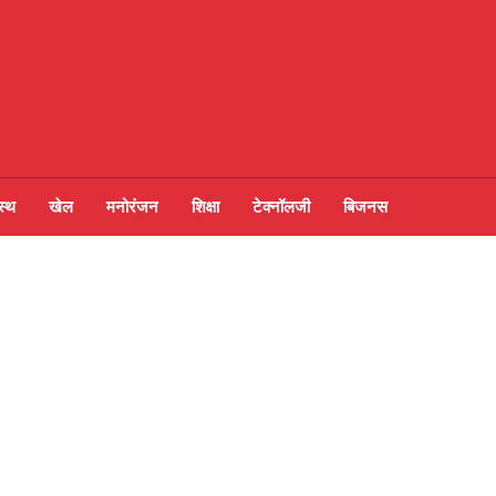
स्थ
खेल
मनोरंजन
शिक्षा
टेक्नॉलजी
बिजनस