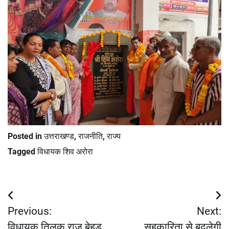
Posted in
उत्तराखण्ड
,
राजनीति
,
राज्य
Tagged
विधायक शिव अरोरा
Post
Previous:
Next:
navigation
विधायक तिलक राज बेहड़
सहकारिता से बदलेगी