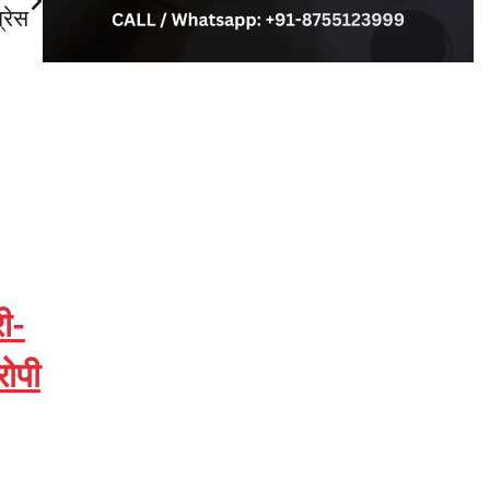
्रेस
ी-
ोपी