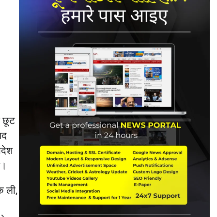
े छूट
पद
ादेश
ै।
क ली,