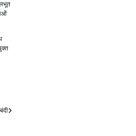
ूलभूत
ाओं
थ
ुक्त
बंदी