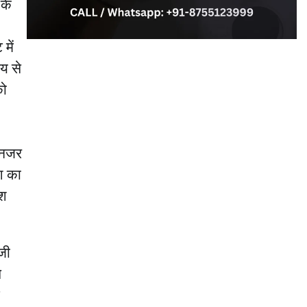
 के
में
मय से
को
्यनजर
ेश का
ेश
ेजी
े