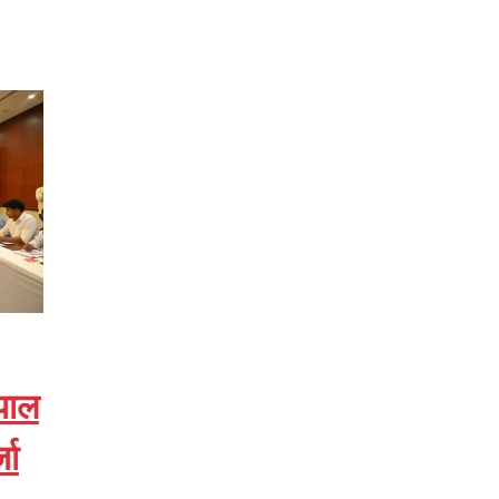
ोपाल
जा