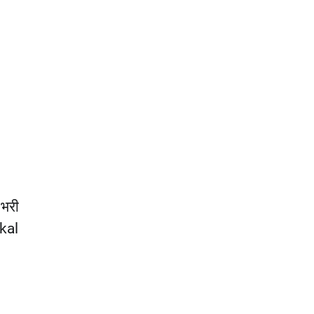
 भरी
kal